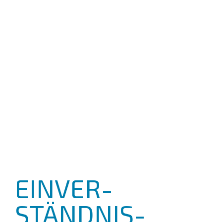
EINVER­
STÄNDNIS­