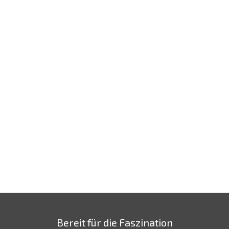
Grillfest 2015
0
Einweihung Vereinsheim 2005
0
Bereit für die Faszination