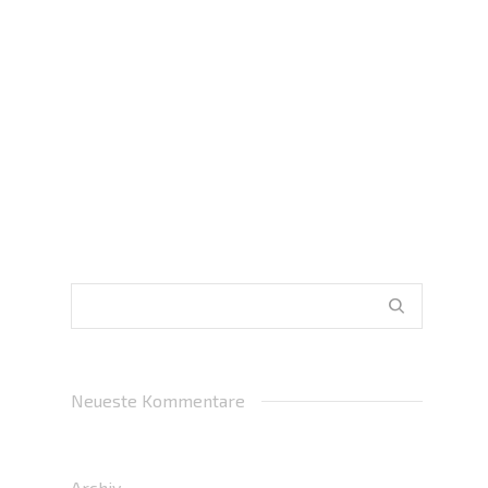
JÖRG HORNEFF
By
SSV Braunshardt
on
25. März 2019
0
Neueste Kommentare
Archiv